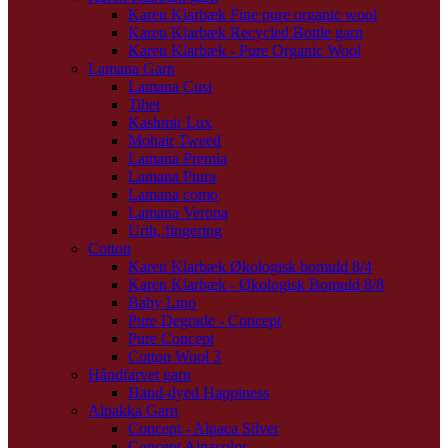
Karen Klarbæk Fine pure organic wool
Karen Klarbæk Recycled Bottle garn
Karen Klarbæk - Pure Organic Wool
Lamana Garn
Lamana Cusi
Tibet
Kashmir Lux
Mohair Tweed
Lamana Premia
Lamana Piura
Lamana como
Lamana Verona
Urth, fingering
Cotton
Karen Klarbæk Økologisk bomuld 8/4
Karen Klarbæk - Økologisk Bomuld 8/8
Baby Lino
Pure Degrade - Concept
Pure Concept
Cotton Wool 3
Håndfarvet garn
Hand-dyed Happiness
Alpakka Garn
Concept - Alpaca Silver
Concept Alpacolor