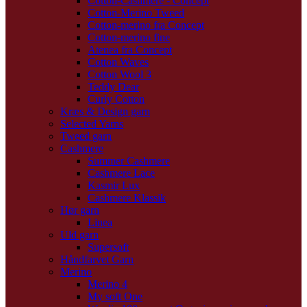
Cotton-Cashmere - Concept
Cotton-Merino Tweed
Cotton-merino fra Concept
Cotton-merino fine
Atenea fra Concept
Cotton Waves
Cotton Wool 3
Teddy Dear
Curly Cotton
Kræs & Design garn
Selected Yarns
Tweed garn
Cashmere
Summer Cashmere
Cashmere Lace
Kasmir Lux
Cashmere Klassik
Hør garn
Linea
Uld garn
Supersoft
Håndfarvet Garn
Merino
Merino 4
My soft One