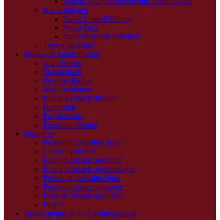
Woolia 100 procent Organic merino wool
Navia uldgarn
Navia Limited Edition
Navia Duo
Navia Brushed Tradition
Tweed og glitter
Strikke- & hækletilbehør
Villy Jensen
Strikkepinde
Diverse tilbehør
Maskemarkører
Karen Klarbæk tilbehør
Hæklenåle
Projekttasker
Petiteknit tilbehør
Opskrifter
Petiteknit opskrifter dame
Cewec opskrifter
Karen Klarbæk opskrifter
Karen Klarbæk opskriftbøger
Petiteknit opskrifter børn
Petiteknit tasker og punge
Kræs & Design opskrifter
Bøger
Tasker, punge m m af genbrugspapir