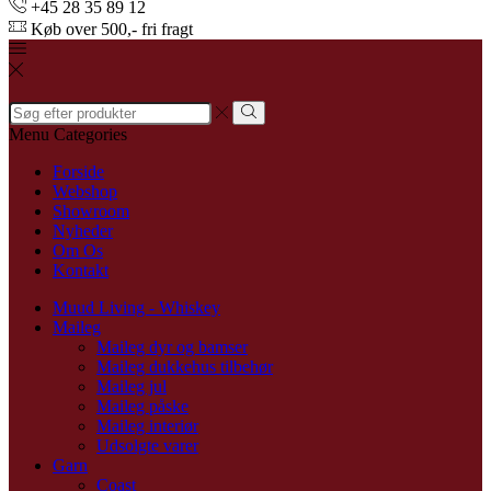
+45 28 35 89 12
Køb over 500,- fri fragt
Search
input
Menu
Categories
Forside
Webshop
Showroom
Nyheder
Om Os
Kontakt
Muud Living - Whiskey
Maileg
Maileg dyr og bamser
Maileg dukkehus tilbehør
Maileg jul
Maileg påske
Maileg interiør
Udsolgte varer
Garn
Coast