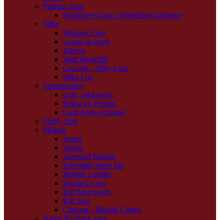
Painters Yarn
Håndfarvet garn i forskellige kvaliteter
Silke
Whisper Lace
Laines de nord
Athena
Wild WoolSilk
Concept - Silky Lace
Silka Lux
Strømpegarn
Urth, sokkegarn
Selma by Permin
Cash Socks Chunky
Fluffy Suri
Mohair
Angel
Anisia
Superkid Mohair
Essentials super kid
Mohair 1-trådet
Brushed Lace
Kid Seta tweed
Kid Seta
Concept - Mohair Cotton
Karen Klarbæk garn