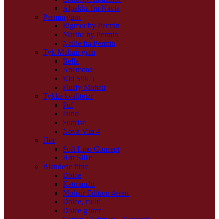
Alpakka fra Navia
Permin garn
Rigmor by Permin
Martha by Permin
Nellie fra Permin
Tyk Mohair garn
Bella
Anemone
Kid Silk 5
Fluffy Mohair
Tykke kvaliteter
Puf
Puno
Sunrise
Nova Vita 4
Hør
Soft Lino Concept
Hør Silke
Blandede fibre
Dolce
Katmandu
Mohair Edition 4eren
Dolce, multi
Dolce glitter