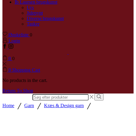
Ib Laursen brugskunst
Lys
Julepynt
Diverse brugskunst
Tasker
Ønskeliste
0
Login
0
0
0
Shopping Cart
No products in the cart.
Return To Shop
Search
input
/
/
/
Home
Garn
Kræs & Design garn