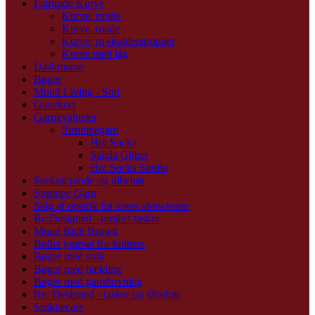
Fairtrade Kurve
Kurve, runde
Kurve, ovale
Kurve, m skulderstropper
Kurve med låg
Uashmame
Bøger
Muud Living - Sort
Gavekort
Garnkvaliteter
Strømpegarn
Hot Socks
Salida Glitter
Hot Socks Simila
Seeknit pinde og tilbehør
Strømpe Garn
Salg af opstrik fra vores showroom
Re:Designed - project tasker
Muud Rich Brown
Bullet journal for knitters
Bøger med strik
Bøger med hækling
Bøger med garnfarvning
Re: Designed - tasker og tilbehør
Strikkecafe