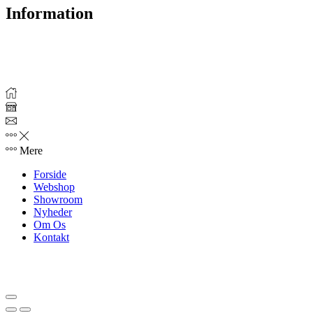
Information
Levering
Tilfredshedsgaranti
Returret
Privatlivspolitik
Mere
Forside
Webshop
Showroom
Nyheder
Om Os
Kontakt