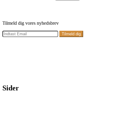
quantity
Tilmeld dig vores nyhedsbrev
Adresse:
Petersmindevej 27, 7100 Vejle
E-mail:
info@kraesogdesign.dk
Telefon:
28 35 89 12
Sider
Forside
Webshop
Showroom & Butik
Nyheder
Om os
Kontakt