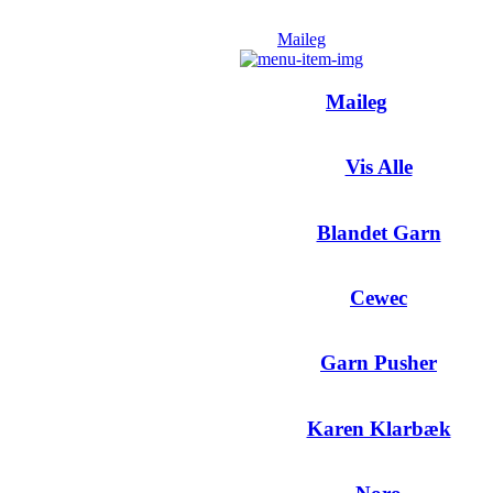
Maileg
Maileg
Vis Alle
Blandet Garn
Cewec
Garn Pusher
Karen Klarbæk