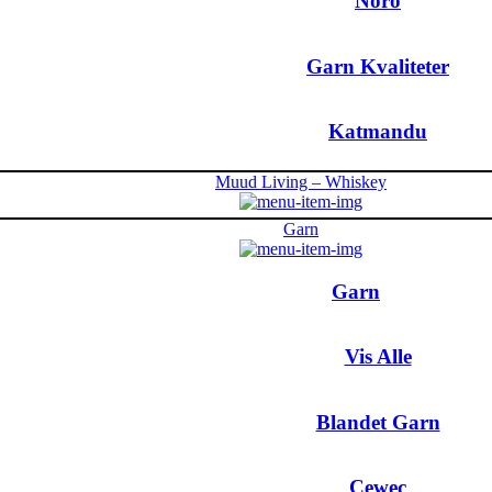
Noro
Garn Kvaliteter
Katmandu
Muud Living – Whiskey
Garn
Garn
Vis Alle
Blandet Garn
Cewec