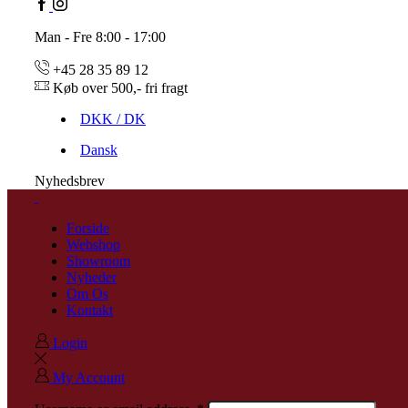
Man - Fre 8:00 - 17:00
+45 28 35 89 12
Køb over 500,- fri fragt
DKK / DK
Dansk
Nyhedsbrev
Forside
Webshop
Showroom
Nyheder
Om Os
Kontakt
Login
My Account