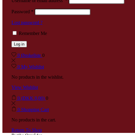
Username or email address
*
Password
*
Lost password ?
Remember Me
Log in
0
Ønskeliste
0
0
My Wishlist
No products in the wishlist.
View Wishlist
0
(
DKK
0,00
)
0
0
Shopping Cart
No products in the cart.
Return To Shop