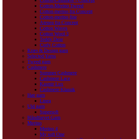
Cotton-Cashmere - Concept
Cotton-Merino Tweed
Cotton-merino fra Concept
Cotton-merino fine
Atenea fra Concept
Cotton Waves
Cotton Wool 3
Teddy Dear
Curly Cotton
Kræs & Design garn
Selected Yarns
Tweed garn
Cashmere
Summer Cashmere
Cashmere Lace
Kasmir Lux
Cashmere Klassik
Hør garn
Linea
Uld garn
Supersoft
Håndfarvet Garn
Merino
Merino 4
My soft One