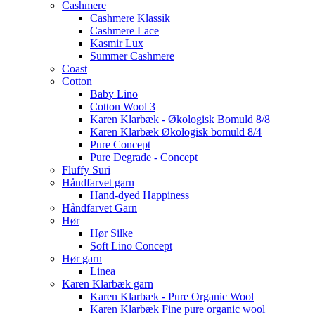
Cashmere
Cashmere Klassik
Cashmere Lace
Kasmir Lux
Summer Cashmere
Coast
Cotton
Baby Lino
Cotton Wool 3
Karen Klarbæk - Økologisk Bomuld 8/8
Karen Klarbæk Økologisk bomuld 8/4
Pure Concept
Pure Degrade - Concept
Fluffy Suri
Håndfarvet garn
Hand-dyed Happiness
Håndfarvet Garn
Hør
Hør Silke
Soft Lino Concept
Hør garn
Linea
Karen Klarbæk garn
Karen Klarbæk - Pure Organic Wool
Karen Klarbæk Fine pure organic wool