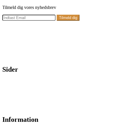
Tilmeld dig vores nyhedsbrev
Adresse:
Petersmindevej 27, 7100 Vejle
E-mail:
info@kraesogdesign.dk
Telefon:
28 35 89 12
Sider
Forside
Webshop
Showroom & Butik
Nyheder
Om os
Kontakt
Information