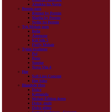
Alpakka fra Navia
Permin garn
Rigmor by Permin
Martha by Permin
Nellie fra Permin
Tyk Mohair garn
Bella
Anemone
Kid Silk 5
Fluffy Mohair
Tykke kvaliteter
Puf
Puno
Sunrise
Nova Vita 4
Hør
Soft Lino Concept
Hør Silke
Blandede fibre
Dolce
Katmandu
Mohair Edition 4eren
Dolce, multi
Dolce glitter