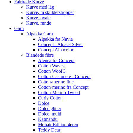
Fairtrade Kurve
Kurve med låg
Kurve, m skulderstropper
Kurve, ovale
Kurve, runde
Garn
Alpakka Garn
Alpakka fra Navia
Concept - Alpaca Silver
Concept Alpacolor
Blandede fibre
Atenea fra Concept
Cotton Waves
Cotton Wool 3
Cotton-Cashmere - Concept
Cotton-merino fine
Cotton-merino fra Concept
Cotton-Merino Tweed
Curly Cotton
Dolce
Dolce glitter
Dolce, multi
Katmandu
Mohair Edition 4eren
Teddy Dear