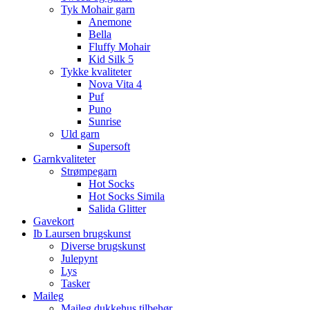
Tyk Mohair garn
Anemone
Bella
Fluffy Mohair
Kid Silk 5
Tykke kvaliteter
Nova Vita 4
Puf
Puno
Sunrise
Uld garn
Supersoft
Garnkvaliteter
Strømpegarn
Hot Socks
Hot Socks Simila
Salida Glitter
Gavekort
Ib Laursen brugskunst
Diverse brugskunst
Julepynt
Lys
Tasker
Maileg
Maileg dukkehus tilbehør