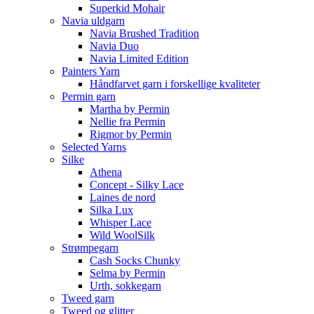
Superkid Mohair
Navia uldgarn
Navia Brushed Tradition
Navia Duo
Navia Limited Edition
Painters Yarn
Håndfarvet garn i forskellige kvaliteter
Permin garn
Martha by Permin
Nellie fra Permin
Rigmor by Permin
Selected Yarns
Silke
Athena
Concept - Silky Lace
Laines de nord
Silka Lux
Whisper Lace
Wild WoolSilk
Strømpegarn
Cash Socks Chunky
Selma by Permin
Urth, sokkegarn
Tweed garn
Tweed og glitter