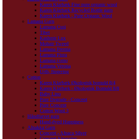
Karen Klarbæk Fine pure organic wool
Karen Klarbæk Recycled Bottle garn
Karen Klarbæk - Pure Organic Wool
Lamana Garn
Lamana Cusi
Tibet
Kashmir Lux
Mohair Tweed
Lamana Premia
Lamana Piura
Lamana como
Lamana Verona
Urth, fingering
Cotton
Karen Klarbæk Økologisk bomuld 8/4
Karen Klarbæk - Økologisk Bomuld 8/8
Baby Lino
Pure Degrade - Concept
Pure Concept
Cotton Wool 3
Håndfarvet garn
Hand-dyed Happiness
Alpakka Garn
Concept - Alpaca Silver
Concept Alpacolor