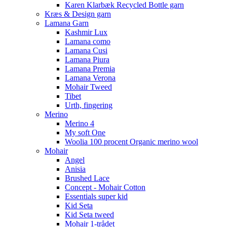
Karen Klarbæk Recycled Bottle garn
Kræs & Design garn
Lamana Garn
Kashmir Lux
Lamana como
Lamana Cusi
Lamana Piura
Lamana Premia
Lamana Verona
Mohair Tweed
Tibet
Urth, fingering
Merino
Merino 4
My soft One
Woolia 100 procent Organic merino wool
Mohair
Angel
Anisia
Brushed Lace
Concept - Mohair Cotton
Essentials super kid
Kid Seta
Kid Seta tweed
Mohair 1-trådet