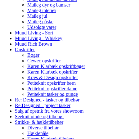
Maileg dyr og bamser
Maileg interiør
Maileg jul
Maileg påske
Udsolgte varer
Muud Living - Sort
Muud Living - Whiskey
Muud Rich Brown
Opskrifter
Bøger
Cewec opskrifter
Karen Klarbæk opskriftbøger
Karen Klarbæk opskrifter
Kræs & Design opskrifter
Petiteknit opskrifter børn
Petiteknit opskrifter dame
Petiteknit tasker og punge
Re: Designed - tasker og tilbehør
Re:Designed - project tasker
Salg af opstrik fra vores showroom
Seeknit pinde og tilbehør
Strikke- & hækletilbehør
Diverse tilbehør
Hæklenåle
Karen Klarbæk tilbehør