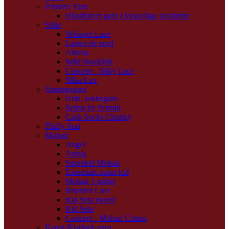
Painters Yarn
Håndfarvet garn i forskellige kvaliteter
Silke
Whisper Lace
Laines de nord
Athena
Wild WoolSilk
Concept - Silky Lace
Silka Lux
Strømpegarn
Urth, sokkegarn
Selma by Permin
Cash Socks Chunky
Fluffy Suri
Mohair
Angel
Anisia
Superkid Mohair
Essentials super kid
Mohair 1-trådet
Brushed Lace
Kid Seta tweed
Kid Seta
Concept - Mohair Cotton
Karen Klarbæk garn