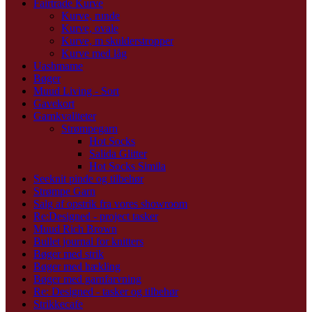
Fairtrade Kurve
Kurve, runde
Kurve, ovale
Kurve, m skulderstropper
Kurve med låg
Uashmame
Bøger
Muud Living - Sort
Gavekort
Garnkvaliteter
Strømpegarn
Hot Socks
Salida Glitter
Hot Socks Simila
Seeknit pinde og tilbehør
Strømpe Garn
Salg af opstrik fra vores showroom
Re:Designed - project tasker
Muud Rich Brown
Bullet journal for knitters
Bøger med strik
Bøger med hækling
Bøger med garnfarvning
Re: Designed - tasker og tilbehør
Strikkecafe