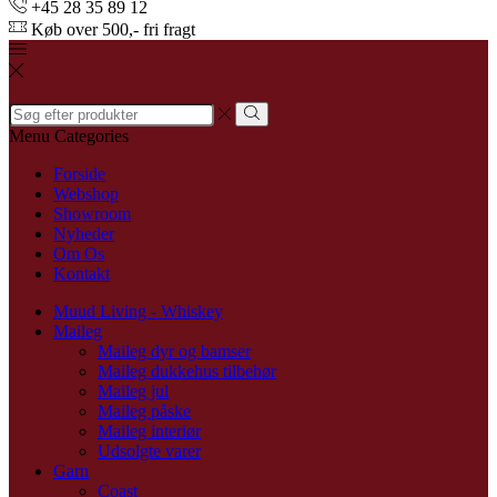
+45 28 35 89 12
Køb over 500,- fri fragt
Search
input
Menu
Categories
Forside
Webshop
Showroom
Nyheder
Om Os
Kontakt
Muud Living - Whiskey
Maileg
Maileg dyr og bamser
Maileg dukkehus tilbehør
Maileg jul
Maileg påske
Maileg interiør
Udsolgte varer
Garn
Coast