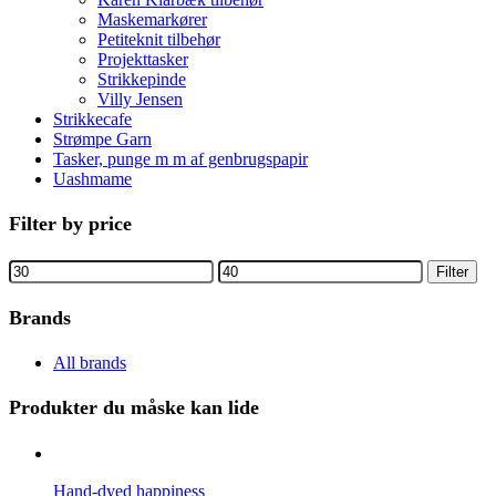
Maskemarkører
Petiteknit tilbehør
Projekttasker
Strikkepinde
Villy Jensen
Strikkecafe
Strømpe Garn
Tasker, punge m m af genbrugspapir
Uashmame
Filter by price
Filter
Brands
All brands
Produkter du måske kan lide
Hand-dyed happiness