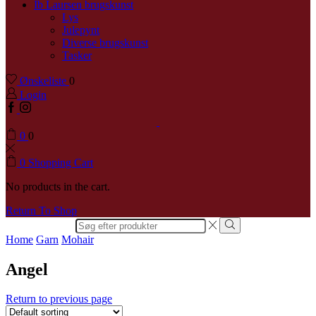
Ib Laursen brugskunst
Lys
Julepynt
Diverse brugskunst
Tasker
Ønskeliste
0
Login
0
0
0
Shopping Cart
No products in the cart.
Return To Shop
Search
input
Home
Garn
Mohair
Angel
Return to previous page