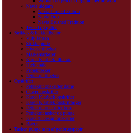
Woolia 100 procent Organic merino wool
Navia uldgarn
Navia Limited Edition
Navia Duo
Navia Brushed Tradition
Tweed og glitter
Strikke- & hækletilbehør
Villy Jensen
Strikkepinde
Diverse tilbehør
Maskemarkører
Karen Klarbæk tilbehør
Hæklenåle
Projekttasker
Petiteknit tilbehør
Opskrifter
Petiteknit opskrifter dame
Cewec opskrifter
Karen Klarbæk opskrifter
Karen Klarbæk opskriftbøger
Petiteknit opskrifter børn
Petiteknit tasker og punge
Kræs & Design opskrifter
Bøger
Tasker, punge m m af genbrugspapir