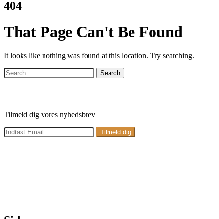
404
That Page Can't Be Found
It looks like nothing was found at this location. Try searching.
Search
Tilmeld dig vores nyhedsbrev
Adresse:
Petersmindevej 27, 7100 Vejle
E-mail:
info@kraesogdesign.dk
Telefon:
28 35 89 12