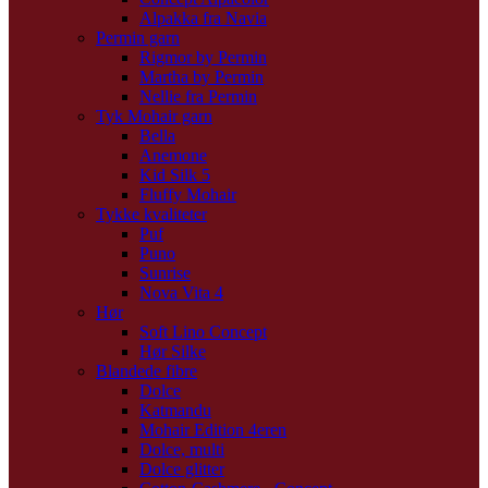
Alpakka fra Navia
Permin garn
Rigmor by Permin
Martha by Permin
Nellie fra Permin
Tyk Mohair garn
Bella
Anemone
Kid Silk 5
Fluffy Mohair
Tykke kvaliteter
Puf
Puno
Sunrise
Nova Vita 4
Hør
Soft Lino Concept
Hør Silke
Blandede fibre
Dolce
Katmandu
Mohair Edition 4eren
Dolce, multi
Dolce glitter