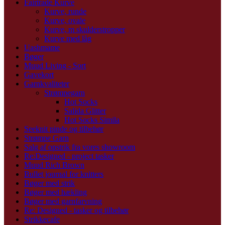
Fairtrade Kurve
Kurve, runde
Kurve, ovale
Kurve, m skulderstropper
Kurve med låg
Uashmame
Bøger
Muud Living - Sort
Gavekort
Garnkvaliteter
Strømpegarn
Hot Socks
Salida Glitter
Hot Socks Simila
Seeknit pinde og tilbehør
Strømpe Garn
Salg af opstrik fra vores showroom
Re:Designed - project tasker
Muud Rich Brown
Bullet journal for knitters
Bøger med strik
Bøger med hækling
Bøger med garnfarvning
Re: Designed - tasker og tilbehør
Strikkecafe