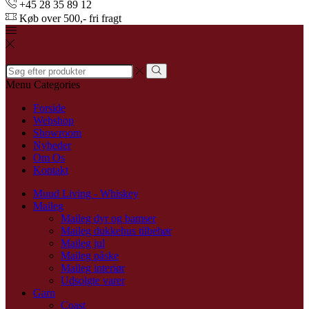
+45 28 35 89 12
Køb over 500,- fri fragt
Search
input
Menu
Categories
Forside
Webshop
Showroom
Nyheder
Om Os
Kontakt
Muud Living - Whiskey
Maileg
Maileg dyr og bamser
Maileg dukkehus tilbehør
Maileg jul
Maileg påske
Maileg interiør
Udsolgte varer
Garn
Coast