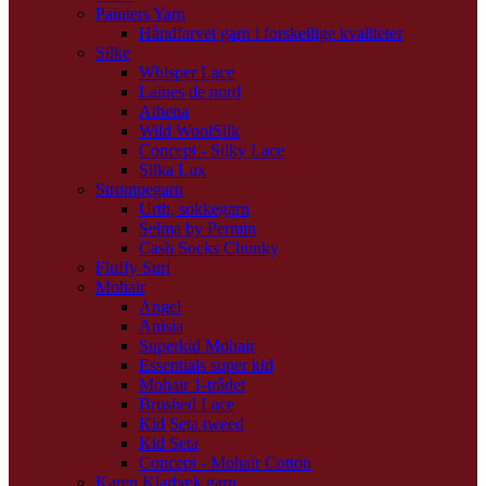
Painters Yarn
Håndfarvet garn i forskellige kvaliteter
Silke
Whisper Lace
Laines de nord
Athena
Wild WoolSilk
Concept - Silky Lace
Silka Lux
Strømpegarn
Urth, sokkegarn
Selma by Permin
Cash Socks Chunky
Fluffy Suri
Mohair
Angel
Anisia
Superkid Mohair
Essentials super kid
Mohair 1-trådet
Brushed Lace
Kid Seta tweed
Kid Seta
Concept - Mohair Cotton
Karen Klarbæk garn