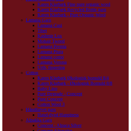
Karen Klarbæk Fine pure organic wool
Karen Klarbæk Recycled Bottle garn
Karen Klarbæk - Pure Organic Wool
Lamana Garn
Lamana Cusi
Tibet
Kashmir Lux
Mohair Tweed
Lamana Premia
Lamana Piura
Lamana como
Lamana Verona
Urth, fingering
Cotton
Karen Klarbæk Økologisk bomuld 8/4
Karen Klarbæk - Økologisk Bomuld 8/8
Baby Lino
Pure Degrade - Concept
Pure Concept
Cotton Wool 3
Håndfarvet garn
Hand-dyed Happiness
Alpakka Garn
Concept - Alpaca Silver
Concept Alpacolor