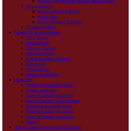
Woolia 100 procent Organic merino wool
Navia uldgarn
Navia Limited Edition
Navia Duo
Navia Brushed Tradition
Tweed og glitter
Strikke- & hækletilbehør
Villy Jensen
Strikkepinde
Diverse tilbehør
Maskemarkører
Karen Klarbæk tilbehør
Hæklenåle
Projekttasker
Petiteknit tilbehør
Opskrifter
Petiteknit opskrifter dame
Cewec opskrifter
Karen Klarbæk opskrifter
Karen Klarbæk opskriftbøger
Petiteknit opskrifter børn
Petiteknit tasker og punge
Kræs & Design opskrifter
Bøger
Tasker, punge m m af genbrugspapir