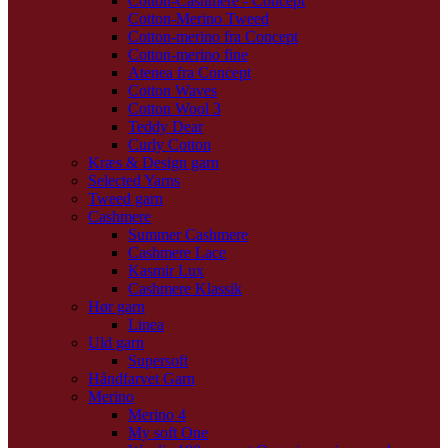
Cotton-Cashmere - Concept
Cotton-Merino Tweed
Cotton-merino fra Concept
Cotton-merino fine
Atenea fra Concept
Cotton Waves
Cotton Wool 3
Teddy Dear
Curly Cotton
Kræs & Design garn
Selected Yarns
Tweed garn
Cashmere
Summer Cashmere
Cashmere Lace
Kasmir Lux
Cashmere Klassik
Hør garn
Linea
Uld garn
Supersoft
Håndfarvet Garn
Merino
Merino 4
My soft One